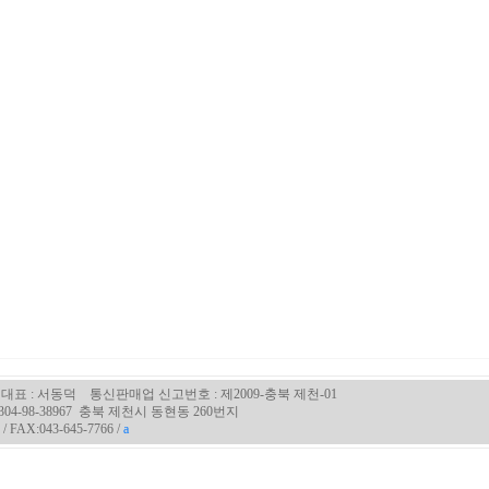
대표 : 서동덕 통신판매업 신고번호 : 제2009-충북 제천-01
4-98-38967 충북 제천시 동현동 260번지
 / FAX:043-645-7766 /
a