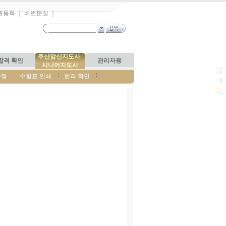
원등록
｜
비번분실
｜
주산암산지도사
합격 확인
관리자용
시니어지도사
수정
수험표 인쇄
합격 확인