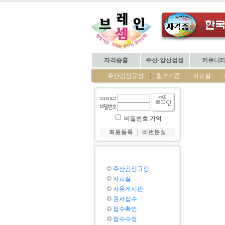
자격증홈
주산·암산검정
커뮤니
주산검정규정
합격기준
자료실
비밀번호 기억
회원등록
｜
비번분실
주산검정규정
자료실
자유게시판
원서접수
접수확인
접수수정