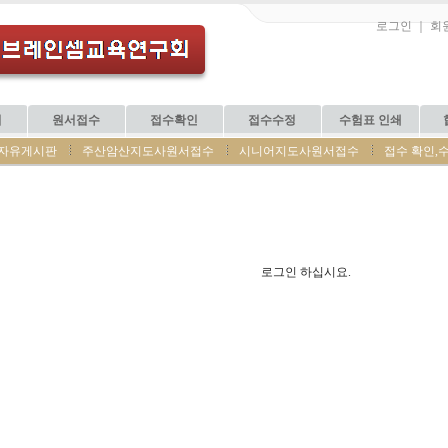
로그인
｜
회
티
원서접수
접수확인
접수수정
수험표 인쇄
자유게시판
주산암산지도사원서접수
시니어지도사원서접수
접수 확인,
로그인 하십시요.