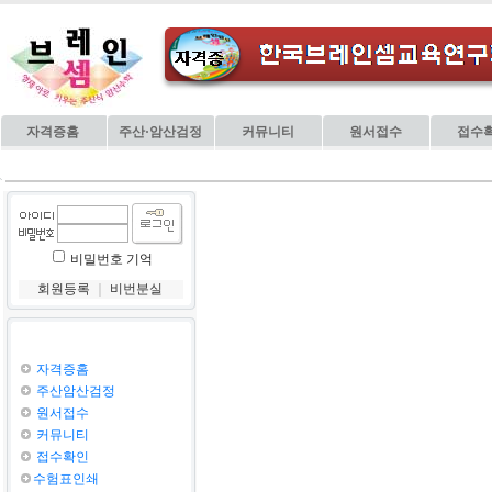
자격증홈
주산·암산검정
커뮤니티
원서접수
접수
비밀번호 기억
회원등록
｜
비번분실
자격증홈
주산암산검정
원서접수
커뮤니티
접수확인
수험표인쇄