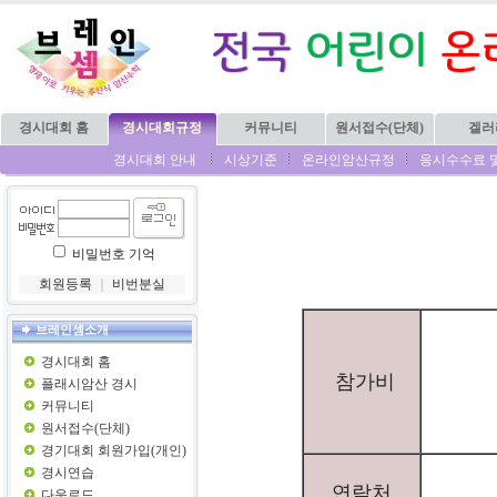
경시대회 홈
경시대회규정
커뮤니티
원서접수(단체)
겔러
경시대회 안내
시상기준
온라인암산규정
응시수수료 
비밀번호 기억
회원등록
｜
비번분실
브레인셈소개
경시대회 홈
참가비
플래시암산 경시
커뮤니티
원서접수(단체)
경기대회 회원가입(개인)
경시연습
연락처
다운로드